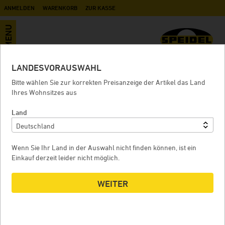
ANMELDEN
WARENKORB
ZUR KASSE
MENU
LANDESVORAUSWAHL
Manometer für Luftpumpe
Bitte wählen Sie zur korrekten Preisanzeige der Artikel das Land
Ihres Wohnsitzes aus
Land
MANOMETER FÜR LUFTPUMPE
Wenn Sie Ihr Land in der Auswahl nicht finden können, ist ein
Einkauf derzeit leider nicht möglich.
WEITER