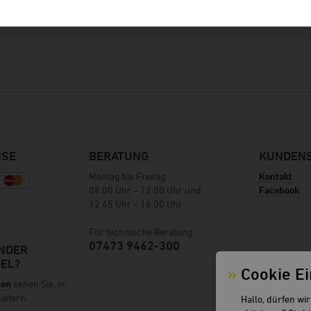
Weinkellerei Baumgartner
Brauerei Greif
Hausbrauerei Eschenbräu
Feinbrennerei Prinz
Weingut Forsthof
Weingut Franz Keller
Weingut Weber
ISE
BERATUNG
KUNDENS
Weinkellerei Kern
Montag bis Freitag
Kontakt
08.00 Uhr – 12.00 Uhr und
Facebook
12.45 Uhr – 16.00 Uhr
Für technische Beratung:
07473 9462-300
ÄNDER
DEL?
Cookie Ei
ten
sehen Sie, in
iefern.
Hallo, dürfen wi