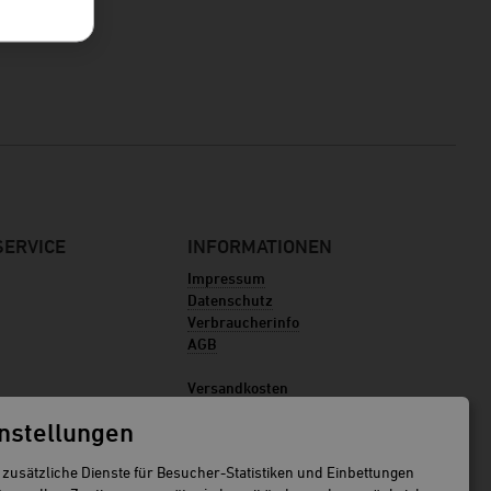
ERVICE
INFORMATIONEN
Impressum
Datenschutz
Verbraucherinfo
AGB
Versandkosten
Bestellablauf
nstellungen
VERTRAG WIDERRUFEN
r zusätzliche Dienste für Besucher-Statistiken und Einbettungen