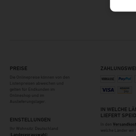
PREISE
ZAHLUNGSWE
Die Onlinepreise können von den
Listenpreisen abweichen und
gelten für Endkunden im
Onlineshop und im
Auslieferungslager.
IN WELCHE L
LIEFERT SPEI
EINSTELLUNGEN
In den
Versandkos
Ihr Wohnsitz: Deutschland
welche Länder wir l
(
Landesvorauswahl
)