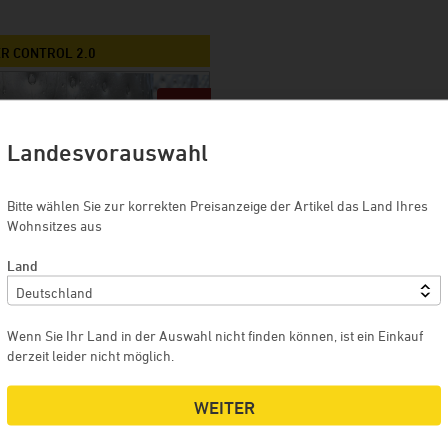
Weingut Briem
Serendipity Cellars
R CONTROL 2.0
Brauerei Blank
10 %
Weingut Zimmerle
Landesvorauswahl
Maison Deveney-Mars
Mewstone Wines
Bitte wählen Sie zur korrekten Preisanzeige der Artikel das Land Ihres
Staffelberg-Bräu
Wohnsitzes aus
Kellerei Drouhin
Land
Weingut Meyer
Voglsam
EURO
Wenn Sie Ihr Land in der Auswahl nicht finden können, ist ein Einkauf
0 Euro / Sie sparen 10 %
Loba
derzeit leider nicht möglich.
Manufaktur Jörg Geiger
 WARENKORB
MEHR
WEITER
Erlebnisdestillerie Lantenhammer