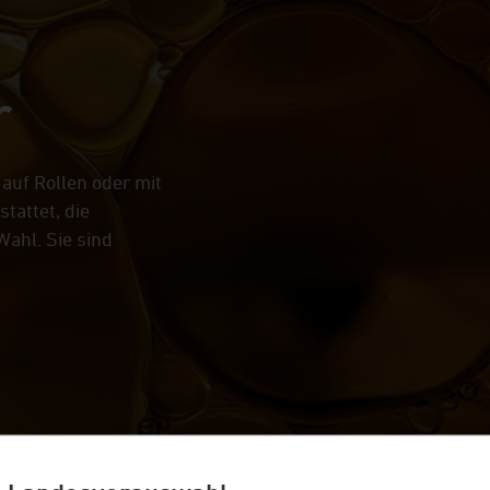
Weingut Briem
Serendipity Cellars
r
Brauerei Blank
Weingut Zimmerle
Maison Deveney-Mars
 auf Rollen oder mit
Mewstone Wines
tattet, die
Wahl. Sie sind
Staffelberg-Bräu
Kellerei Drouhin
Weingut Meyer
Voglsam
Loba
Manufaktur Jörg Geiger
Erlebnisdestillerie Lantenhammer