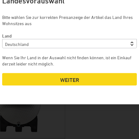
Landesvorauswahl
Weinkellerei Baumgartner
Brauerei Greif
Bitte wählen Sie zur korrekten Preisanzeige der Artikel das Land Ihres
Hausbrauerei Eschenbräu
Wohnsitzes aus
Feinbrennerei Prinz
Land
Weingut Forsthof
Weingut Franz Keller
Wenn Sie Ihr Land in der Auswahl nicht finden können, ist ein Einkauf
Weingut Weber
BEHÄLTER LD-T (LIEGEND)
derzeit leider nicht möglich.
Weinkellerei Kern
WEITER