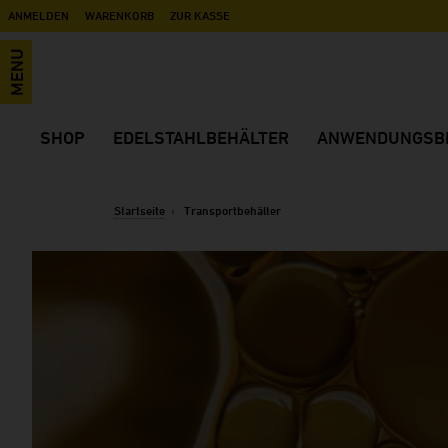
ANMELDEN
WARENKORB
ZUR KASSE
MENU
SHOP
EDELSTAHLBEHÄLTER
ANWENDUNGSBE
Wein, Most, Destillate
Vorteile
Anwendungsvideos
Bier, Cider, Mischgetränke
Offene Behälter
Wein
Startseite
Transportbehälter
Industrie, Lebensmittel, Anlagenbau
Geschlossene Behälter
Sekt
Transportbehälter
Misch-, Transport- und Lagerbehälter
Schnaps/Destillate
Zubehör
Maischebehälter
Likör
Ersatzteile
Druckbehälter
Bier
Black Eye
Saft
Cider/Most
Softdrinks