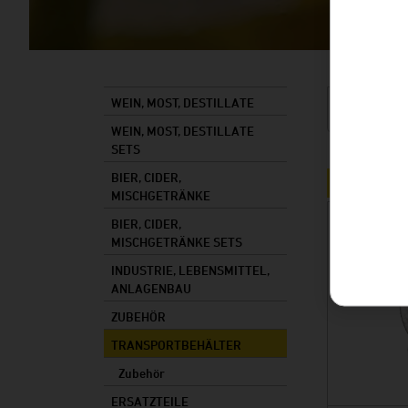
WEIN, MOST, DESTILLATE
WEIN, MOST, DESTILLATE
SETS
BIER, CIDER,
TRANSPORT
MISCHGETRÄNKE
BIER, CIDER,
MISCHGETRÄNKE SETS
INDUSTRIE, LEBENSMITTEL,
ANLAGENBAU
ZUBEHÖR
TRANSPORTBEHÄLTER
Zubehör
ERSATZTEILE