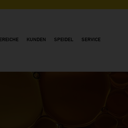
REICHE
KUNDEN
SPEIDEL
SERVICE
Referenzkunden
Unternehmen
Beratung
Kundenstimmen
Made in Germany
Projektplanung
Weingut FJ Gritsch
Qualität
Händler Deutschland
Weingut Château Vino de la Isla
Standort
Händler International
Weingut Dom Charbielin
Nachhaltigkeit
Broschüren
Weingut Sauska
Historie
Downloads
Weingut Two EE's
Messetermine
Huber Winery
Stellenangebote
Weingut Peth-Wetz